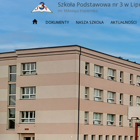
Szkoła Podstawowa nr 3 w Lip
im. Mikołaja Kopernika
DOKUMENTY
NASZA SZKOŁA
AKTUALNOŚCI