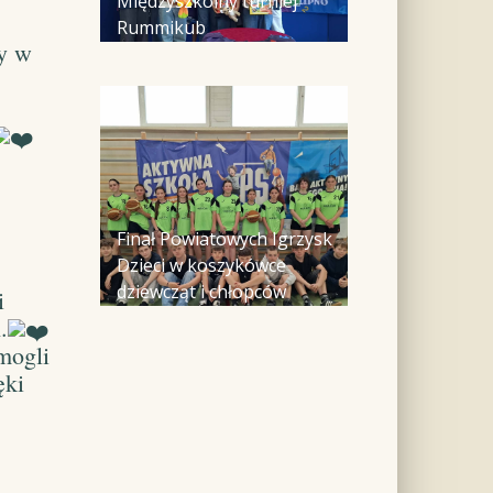
Międzyszkolny turniej
Rummikub
cy w
Finał Powiatowych Igrzysk
Dzieci w koszykówce
dziewcząt i chłopców
i
.
mogli
ęki