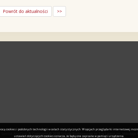
Powrót do aktualności
>>
cą cookies i podobnych technologii w celach statystycznych. W opcjach przeglądarki internetowej możn
y
Samba-AnaCom
& Copyright © 2018 Szkoła Podstawowa nr 3 w Lipnie im. Mikołaja
ustawień dotyczących cookies oznacza, że będą one zapisane w pamięci urządzenia.