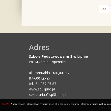
<<
Adres
Szkoła Podstawowa nr 3 w Lipnie
im. Mikołaja Kopernika
ul. Romualda Traugutta 2
87-600 Lipno
tel.: 54 287 25 87
www.sp3lipno.pl
sekretariat@sp3lipno.pl
WAŻNE:
Nasza strona internetowa wykorzystuje pliki cookies. Używamy informacji zapisanych za pomo
Design b