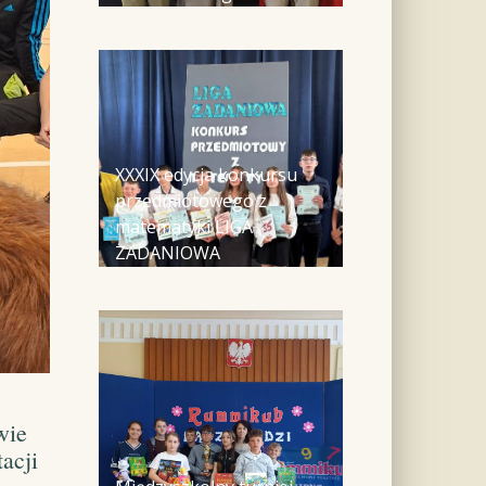
XXXIX edycja konkursu
przedmiotowego z
matematyki LIGA
ZADANIOWA
wie
acji