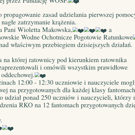
ej przez Fundację WOŚP.
ło propagowanie zasad udzielania pierwszej pomo
 nagłe zatrzymanie krążenia.
yła Pani Wioletta Makowska,
a
nowskie Wodne Ochotnicze Pogotowie Ratunkowe
 nad właściwym przebiegiem dzisiejszych działań.
a na której ratownicy pod kierunkiem ratownika
aprezentowali i omówili wszystkim prawidłowe
o oddechowej.
zinach 12:00 - 12:30 uczniowie i nauczyciele mogl
owej na przygotowanych dla każdej klasy fantomach
 udział ponad 250 uczniów i nauczycieli, którzy 
adzenia RKO na 12 fantomach przygotowanych dzi
.