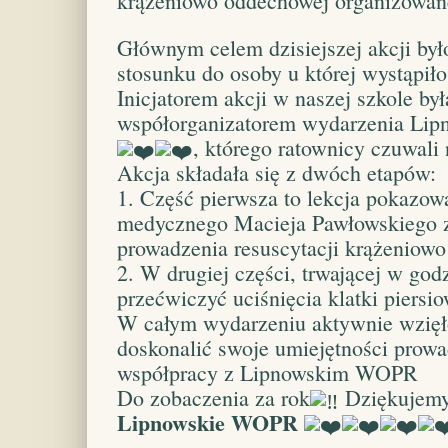
krążeniowo oddechowej organizowan
Głównym celem dzisiejszej akcji by
stosunku do osoby u której wystąpiło
Inicjatorem akcji w naszej szkole b
współorganizatorem wydarzenia Lip
, którego ratownicy czuwali
Akcja składała się z dwóch etapów:
1. Część pierwsza to lekcja pokazow
medycznego Macieja Pawłowskiego z
prowadzenia resuscytacji krążeniow
2. W drugiej części, trwającej w god
przećwiczyć uciśnięcia klatki piersi
W całym wydarzeniu aktywnie wzięło
doskonalić swoje umiejętności prow
współpracy z Lipnowskim WOPR
Do zobaczenia za rok
Dziękujemy
Lipnowskie WOPR