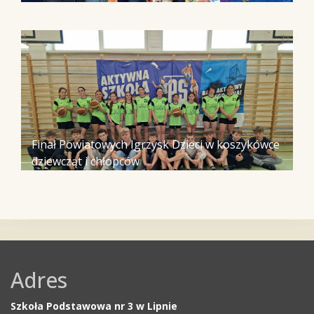
Finał Powiatowych Igrzysk Dzieci w koszykówce
dziewcząt i chłopców
Adres
Szkoła Podstawowa nr 3 w Lipnie