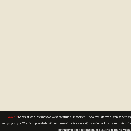
WAŻNE:
Nasza strona internetowa wykorzystuje pliki cookies. Używamy informacji zapisanych za 
statystycznych. W opcjach przeglądarki internetowej można zmienić ustawienia dotyczące cookies. Ko
dotyczących cookies oznacza, że będą one zapisane w pam